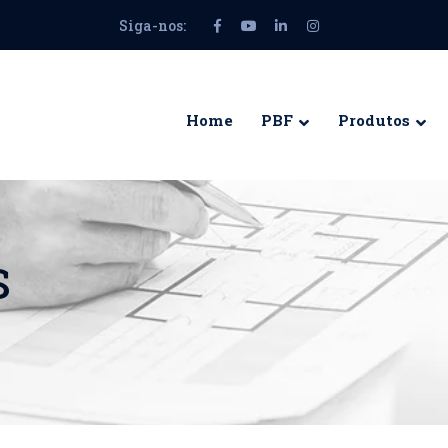
Siga-nos:
Facebook
Youtube
LinkedIn
Instagram
Profile
Profile
Profile
Profile
Home
PBF
Produtos
S