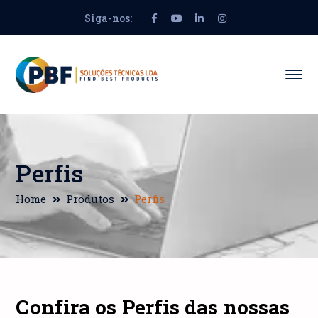
Siga-nos:
Facebook
Youtube
LinkedIn
Instagram
Profile
Profile
Profile
Profile
Perfis
Home
Produtos
Perfis
Confira os Perfis das nossas