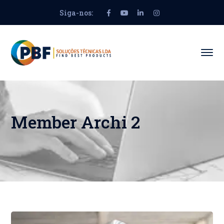
Siga-nos:
Facebook
Youtube
LinkedIn
Instagram
Profile
Profile
Profile
Profile
Member Archi 2