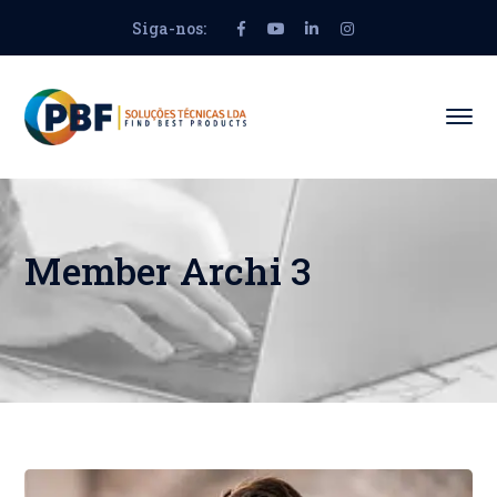
Siga-nos:
Facebook
Youtube
LinkedIn
Instagram
Profile
Profile
Profile
Profile
Member Archi 3