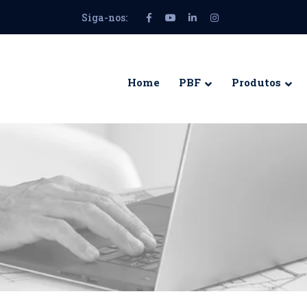
Siga-nos:
Facebook
Youtube
LinkedIn
Instagram
Profile
Profile
Profile
Profile
Home
PBF
Produtos