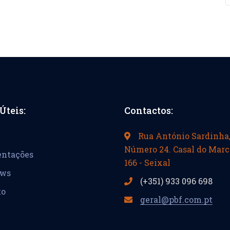
Úteis:
Contactos:
Rua António Sardinha
Número 24. Casal do Marc
entações
166 - Seixal
ews
(+351) 933 096 698
to
geral@pbf.com.pt