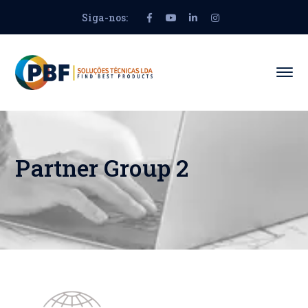
Siga-nos:
Facebook
Youtube
LinkedIn
Instagram
Profile
Profile
Profile
Profile
Partner Group 2