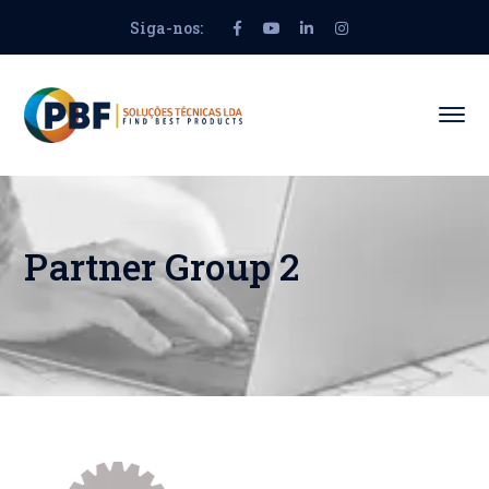
Siga-nos:
Facebook
Youtube
LinkedIn
Instagram
Profile
Profile
Profile
Profile
Partner Group 2