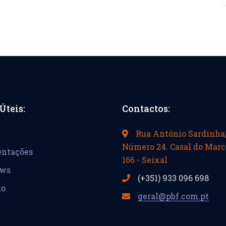
Úteis:
Contactos:
Rua António Sardinha
Número 24. Casal do Marc
entações
166 - Seixal
ews
(+351) 933 096 698
to
geral@pbf.com.pt