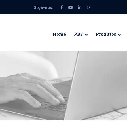
Siga-nos:
Facebook
Youtube
LinkedIn
Instagram
Profile
Profile
Profile
Profile
Home
PBF
Produtos