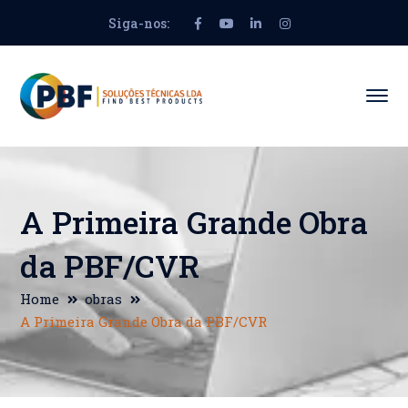
Siga-nos:
Facebook
Youtube
LinkedIn
Instagram
Profile
Profile
Profile
Profile
A Primeira Grande Obra
da PBF/CVR
Home
obras
A Primeira Grande Obra da PBF/CVR