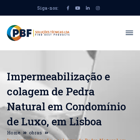
Siga-nos:
Facebook
Youtube
LinkedIn
Instagram
Profile
Profile
Profile
Profile
Impermeabilização e
colagem de Pedra
Natural em Condomínio
de Luxo, em Lisboa
Home
obras