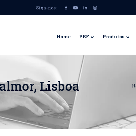
Siga-nos:
Facebook
Youtube
LinkedIn
Instagram
Profile
Profile
Profile
Profile
Home
PBF
Produtos
almor, Lisboa
H