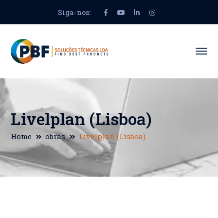
Siga-nos:
Facebook
Youtube
LinkedIn
Instagram
Profile
Profile
Profile
Profile
Livelplan (Lisboa)
Home
obras
Livelplan (Lisboa)